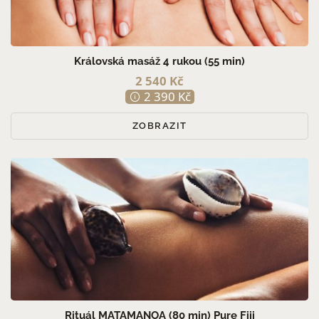
PRO MUŽE (8)
PRO ŽENY (15)
PRO PÁRY (3)
Královská masáž 4 rukou (55 min)
2 540 Kč
2 390 Kč
ZOBRAZIT
Rituál MATAMANOA (80 min) Pure Fiji