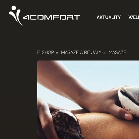
AKTUALITY
WELL
AKTUALITY
E-SHOP
MASÁŽE A RITUÁLY
MASÁŽE
WELLNESS & SPA
FITNESS A SOLÁRIA
MASÁŽE
E-SHOP
CENÍK
REZERVACE