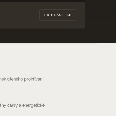
PŘIHLÁSIT SE
2 990 Kč
DO KOŠÍKU
ek cíleného prohřívání
ány čakry a energetické