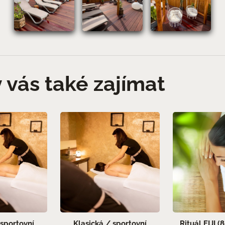
 vás také zajímat
 sportovní
Klasická / sportovní
Rituál FIJI (