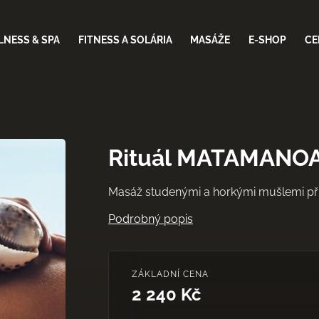
NESS & SPA
FITNESS A SOLÁRIA
MASÁŽE
E-SHOP
CE
Rituál MATAMANOA (
Masáž studenými a horkými mušlemi přím
Podrobný popis
ZÁKLADNÍ CENA
2 240 Kč