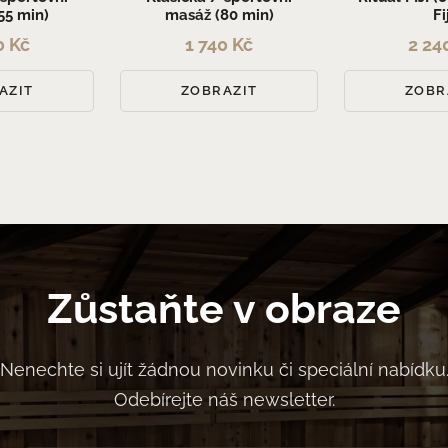
55 min)
masáž (80 min)
Fi
0 Kč
1 740 Kč
2 24
AZIT
ZOBRAZIT
ZOBR
Zůstaňte v obraze
Nenechte si ujít žádnou novinku či speciální nabídku
Odebírejte náš newsletter.