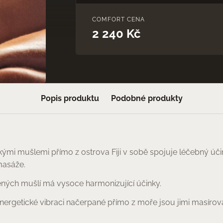
COMFORT CENA
2 240 Kč
Popis produktu
Podobné produkty
mi mušlemi přímo z ostrova Fiji v sobě spojuje léčebný účin
 masáže.
ených mušlí má vysoce harmonizující účinky.
energetické vibraci načerpané přímo z moře jsou jimi masírov