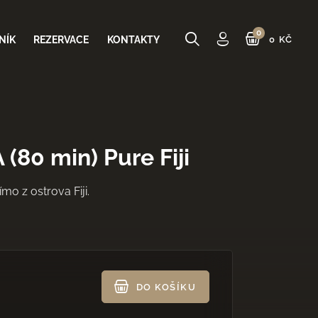
NÍK
REZERVACE
KONTAKTY
0 KČ
80 min) Pure Fiji
0 Kč
CELKEM
o z ostrova Fiji.
DO KOŠÍKU