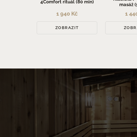
4Comfort rituál (80 min)
masáž (
1 940 Kč
1 44
ZOBRAZIT
ZOBR