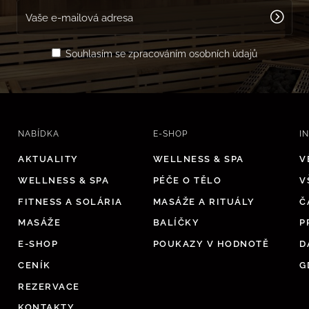
Souhlasím se zpracováním osobních údajů
NABÍDKA
E-SHOP
I
AKTUALITY
WELLNESS & SPA
V
WELLNESS & SPA
PÉČE O TĚLO
V
FITNESS A SOLÁRIA
MASÁŽE A RITUÁLY
Č
MASÁŽE
BALÍČKY
P
E-SHOP
POUKAZY V HODNOTĚ
D
CENÍK
G
REZERVACE
KONTAKTY