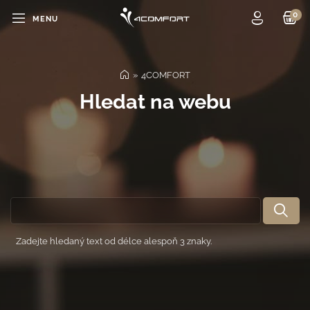
MENU
4COMFORT
AKTUALITY
Hledat na webu
WELLNESS & SPA
0 
CELKEM
FITNESS A SOLÁRIA
MASÁŽE
E-SHOP
CENÍK
REZERVACE
Zadejte hledaný text od délce alespoň 3 znaky.
KONTAKTY