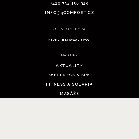
+420 734 156 340
INFO@4COMFORT.CZ
OTEVÍRACÍ DOBA
KAŽDÝ DEN 10:00 - 21:00
NABÍDKA
AKTUALITY
WELLNESS & SPA
PŘEJÍT DO KOŠÍKU
FITNESS A SOLÁRIA
MASÁŽE
E-SHOP
CENÍK
REZERVACE
KONTAKTY