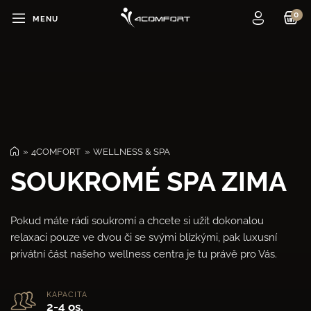
MENU
AKTUALITY
WELLNESS & SPA
0 
CELKEM
FITNESS A SOLÁRIA
4COMFORT
WELLNESS & SPA
MASÁŽE
SOUKROMÉ SPA ZIMA
E-SHOP
CENÍK
Pokud máte rádi soukromí a chcete si užít dokonalou
REZERVACE
relaxaci pouze ve dvou či se svými blízkými, pak luxusní
privátní část našeho wellness centra je tu právě pro Vás.
KONTAKTY
KAPACITA
2-4 os.