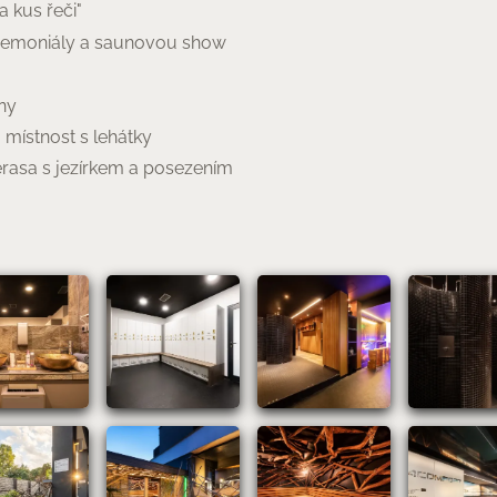
 kus řeči"
emoniály a saunovou show
ny
místnost s lehátky
erasa s jezírkem a posezením