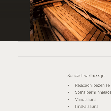
KONTAKTY
Součástí wellness je:
Relaxační bazén se
Solná parní inhalac
Vario sauna
Finská sauna