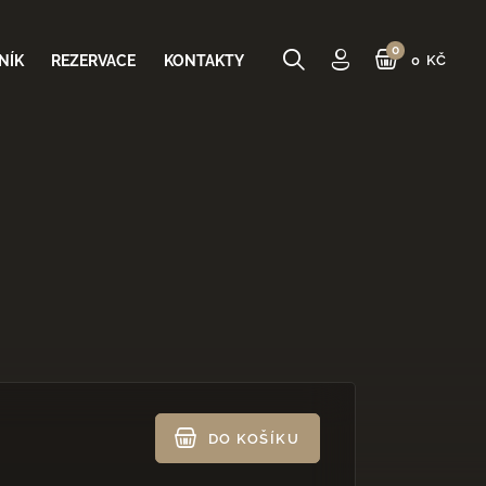
NÍK
REZERVACE
KONTAKTY
0 KČ
0 Kč
CELKEM
DO KOŠÍKU