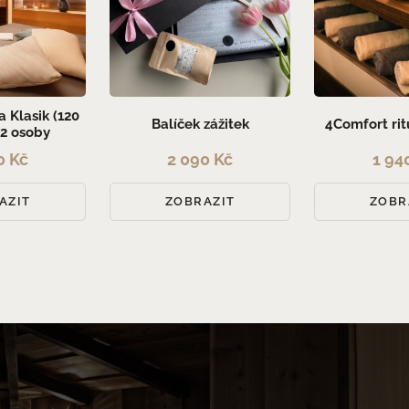
 Klasik (120
Balíček zážitek
4Comfort rit
 2 osoby
0 Kč
2 090 Kč
1 94
AZIT
ZOBRAZIT
ZOBR