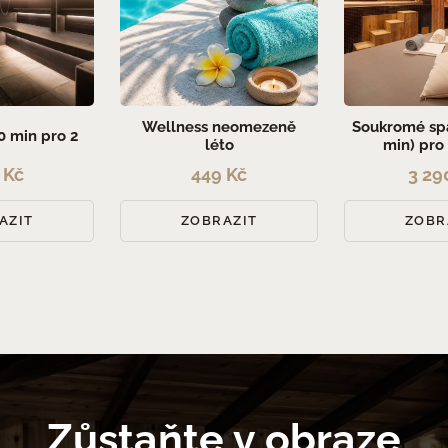
Wellness neomezeně
Soukromé spa
0 min pro 2
léto
min) pro
 Kč
449 Kč
3 29
AZIT
ZOBRAZIT
ZOBR
Zůstaňte v obraze