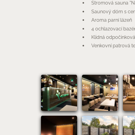
Stromová sauna "Na
Saunový dóm s cer
Aroma parní lázeň
4 ochlazovací bazé
Klidná odpočinková 
Venkovní patrová t