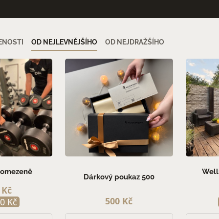
ENOSTI
OD NEJLEVNĚJŠÍHO
OD NEJDRAŽŠÍHO
neomezeně
Well
Dárkový poukaz 500
 Kč
500 Kč
0 Kč