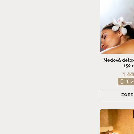
Medová detox
(50 
1 44
1 2
ZOBR