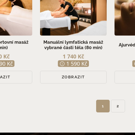
ortovní masáž
Manuální lymfatická masáž
Ajurvéd
min)
vybrané části těla (80 min)
0 Kč
1 740 Kč
90 Kč
1 590 Kč
AZIT
ZOBRAZIT
1
2