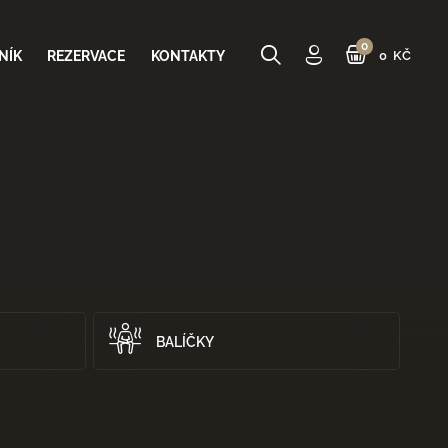
NÍK
REZERVACE
KONTAKTY
0 KČ
0 Kč
CELKEM
BALÍČKY