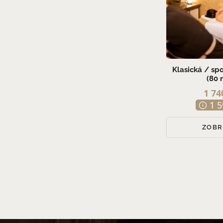
Klasická / sp
(80 
1 74
1 5
ZOBR