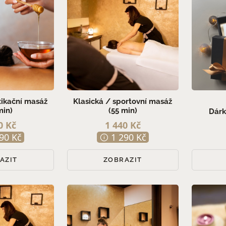
ikační masáž
Klasická / sportovní masáž
min)
(55 min)
Dárk
0 Kč
1 440 Kč
90 Kč
1 290 Kč
AZIT
ZOBRAZIT