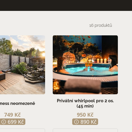
16 produktů
Privátní whirlpool pro 2 os.
ness neomezeně
(45 min)
749 Kč
950 Kč
699 Kč
890 Kč