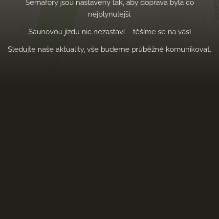
Semafory jsou nastaveny tak, aby doprava byla co
nejplynulejší.
Saunovou jízdu nic nezastaví – těšíme se na vás!
Sledujte naše aktuality, vše budeme průběžně komunikovat.