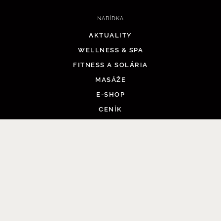
NABÍDKA
AKTUALITY
WELLNESS & SPA
FITNESS A SOLÁRIA
MASÁŽE
PŘEJÍT DO KOŠÍKU
E-SHOP
CENÍK
REZERVACE
KONTAKTY
E-SHOP
WELLNESS & SPA
PÉČE O TĚLO
MASÁŽE A RITUÁLY