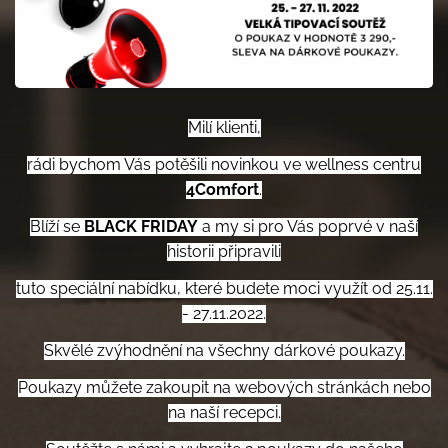
Milí klienti,
rádi bychom Vás potěšili novinkou ve wellness centru
4Comfort
.
Blíží se
BLACK FRIDAY
a my si pro Vás poprvé v naší
historii připravili
tuto speciální nabídku, které budete moci využít od 25.11.
- 27.11.2022.
Skvělé zvýhodnění na všechny dárkové poukazy.
Poukazy můžete zakoupit na webových stránkách nebo
na naší recepci.