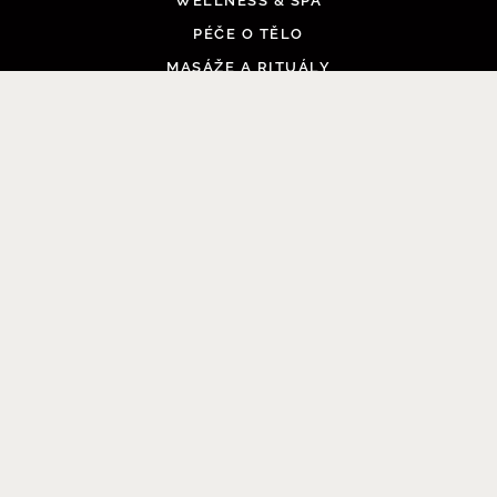
WELLNESS & SPA
PŘEJÍT DO KOŠÍKU
PÉČE O TĚLO
MASÁŽE A RITUÁLY
BALÍČKY
POUKAZY V HODNOTĚ
INFORMACE
VĚRNOSTNÍ A BENEFITNÍ PROGRAM
VŠEOBECNÉ OBCHODNÍ PODMÍNKY
ČASTO KLADENÉ OTÁZKY
PRACOVNÍ PŘÍLEŽITOSTI
DÁRKOVÉ BALENÍ
GDPR
SLEDUJTE NÁS