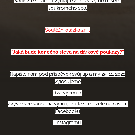
Soutěžte s námi a vyhrajte 2 poukazy do našeho
soukromého spa.
Soutěžní otázka zní...
"Jaká bude konečná sleva na dárkové poukazy?"
Napište nám pod příspěvek svůj tip a my 25. 11. 2022
vylosujeme
dva výherce.
Zvyšte své šance na výhru, soutěžit můžete na našem
Facebooku
i Instagramu.