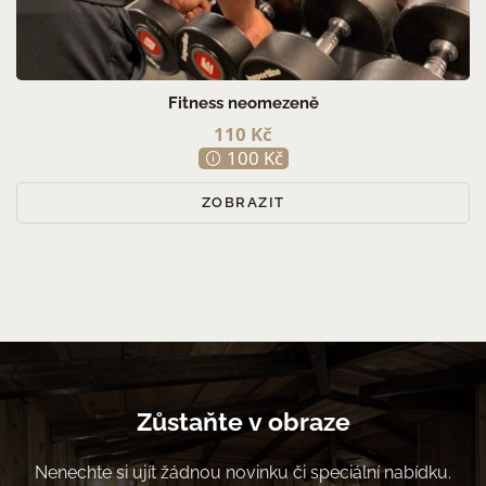
Fitness neomezeně
110 Kč
100 Kč
ZOBRAZIT
Zůstaňte v obraze
Nenechte si ujít žádnou novinku či speciální nabídku.